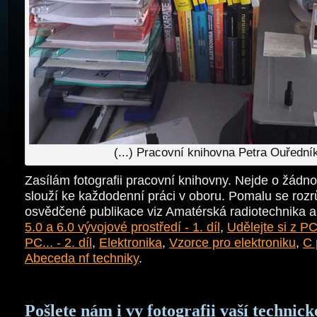
(...) Pracovní knihovna Petra Ouřed
Zasílám fotografii pracovní knihovny. Nejde o žádno
slouží ke každodenní práci v oboru. Pomalu se rozrů
osvědčené publikace viz Amatérská radiotechnika 
5.0 a 6.0 vývojové prostředí - 1. díl
,
Udělejte si z PC.
PC... - 2. díl
,
Elektronika
,
Vzorce pro elektroniku
,
C 
Abeceda nf techniky
.
Pošlete nám i vy fotografii vaší technick