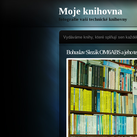
Moje knihovna
fotografie vaší technické knihovny
Vydáváme knihy, které splňují sen každé
Bohuslav Slezák OM6ABS a jeho te