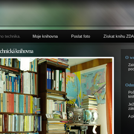
ho technika.
Moje knihovna
Poslat foto
Získat knihu Z
chnická knihovna
O w
Zal
poc
Odm
Poš
kni
Jež
zák
A p