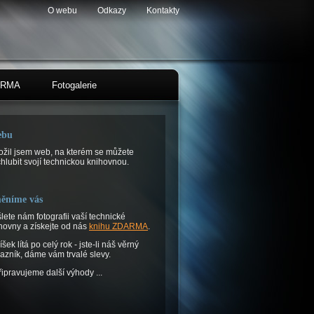
O webu
Odkazy
Kontakty
DARMA
Fotogalerie
ebu
ožil jsem web, na kterém se můžete
hlubit svojí technickou knihovnou.
ěníme vás
lete nám fotografii vaší technické
hovny a získejte od nás
knihu ZDARMA
.
íšek lítá po celý rok - jste-li náš věrný
azník, dáme vám trvalé slevy.
řipravujeme další výhody ...