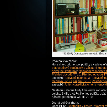
(413787) Domáca technická knižnica
Prvá polička zhora:
Hore vľavo takmer pol poličky z vydavate
polovodičové součástky a základní zapoje
obyčejné smrtelníky
,
Operační zesilovače h
Přehled obvodů TTL 1
,
Přehled obvodů TT
technika:
Televizní technika 3
,
Televizní te
technika DVB-T
,
Příjem DVB-T
,
Základy šíř
zástavbě,
Antény prakticky
,
Antény - encyk
Nasledujú staršie tituly Amaterská radiote
vojsko, SNTL a ALFA. Koniec poličky opäť
následuje ročenka WRTH 2010.
Druhá polička zhora:
Opäť BEN:
Elektronika v kostce
,
Maxwellov