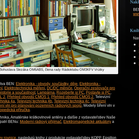
Nakl
BEN
ww
Knih
Nav
 Bohuslava Slezáka OM6ABS, člena rady Rádioklubu OM3KFV Vrútky
ľstva BEN:
Elektronika - obvody, součástky, děje
,
Elektronika -
ní
,
Elektrotechnická měření
,
DC/DC měniče
,
Operační zesilovače pro
istorie a součastnost
,
Lampárna
,
Rozeberte si PC
,
Postavte si PC
,
L 2
,
Přehled obvodů CMOS 1
,
Přehled obvodů CMOS 2
, Televizní
chnika 4a
,
Televizní technika 4b
,
Televizní technika 4c
,
Televizní
ení vln pro plánování pozemních rádiových spojů
, Modely šíření vln v
lopedická příručka
.
chnika, Amatérske krátkovlnové antény a ďalšie z vydavateľstiev Naše
 patrí BENu:
Moderní rádiový přijímač
,
Elektromagnetické aktuátory
a
y rovnice
, nasledujú knihy z produkcie vydavateľstiev KOPP, Epsillon