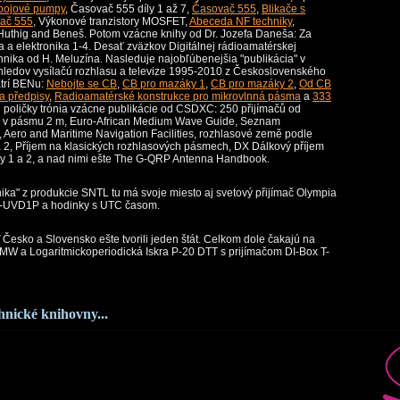
bojové pumpy
, Časovač 555 díly 1 až 7,
Časovač 555
,
Blikače s
vač 555
, Výkonové tranzistory MOSFET,
Abeceda NF techniky
,
 Huthig and Beneš. Potom vzácne knihy od Dr. Jozefa Daneša: Za
a a elektronika 1-4. Desať zväzkov Digitálnej rádioamatérskej
nika od H. Meluzína. Nasleduje najobľúbenejšia "publikácia" v
hledov vysílačú rozhlasu a televize 1995-2010 z Československého
trí BENu:
Nebojte se CB
,
CB pro mazáky 1
,
CB pro mazáky 2
,
Od CB
a předpisy
,
Radioamatérské konstrukce pro mikrovlnná pásma
a
333
 poličky trónia vzácne publikácie od CSDXC: 250 přijímačů od
u v pásmu 2 m, Euro-African Medium Wave Guide, Seznam
ero and Maritime Navigation Facilities, rozhlasové země podle
a 2, Příjem na klasických rozhlasových pásmech, DX Dálkový příjem
ňky 1 a 2, a nad nimi ešte The G-QRP Antenna Handbook.
ka" z produkcie SNTL tu má svoje miesto aj svetový přijímač Olympia
-UVD1P a hodinky s UTC časom.
 Česko a Slovensko ešte tvorili jeden štát. Celkom dole čakajú na
 MW a Logaritmickoperiodická Iskra P-20 DTT s prijímačom DI-Box T-
chnické knihovny...