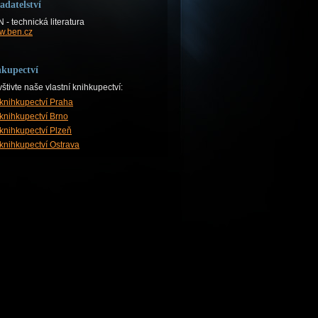
adatelství
 - technická literatura
w.ben.cz
kupectví
štivte naše vlastní knihkupectví:
knihkupectví Praha
knihkupectví Brno
knihkupectví Plzeň
knihkupectví Ostrava