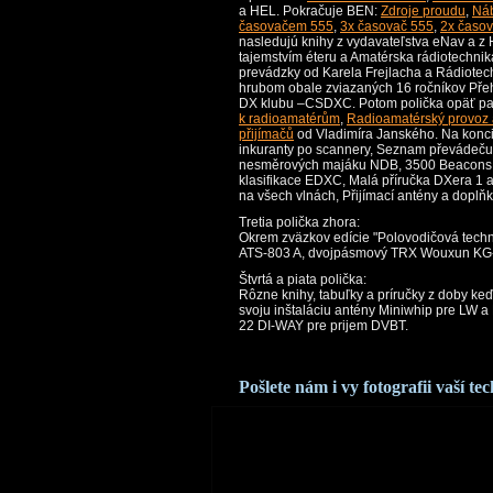
a HEL. Pokračuje BEN:
Zdroje proudu
,
Ná
časovačem 555
,
3x časovač 555
,
2x časo
nasledujú knihy z vydavateľstva eNav a z
tajemstvím éteru a Amatérska rádiotechnik
prevádzky od Karela Frejlacha a Rádiotech
hrubom obale zviazaných 16 ročníkov Pře
DX klubu –CSDXC. Potom polička opäť pa
k radioamatérům
,
Radioamatérský provoz 
přijímačů
od Vladimíra Janského. Na konci
inkuranty po scannery, Seznam převádeč
nesměrových majáku NDB, 3500 Beacons, A
klasifikace EDXC, Malá příručka DXera 1 
na všech vlnách, Přijímací antény a dopl
Tretia polička zhora:
Okrem zväzkov edície "Polovodičová techni
ATS-803 A, dvojpásmový TRX Wouxun KG
Štvrtá a piata polička:
Rôzne knihy, tabuľky a príručky z doby keď
svoju inštaláciu antény Miniwhip pre LW a
22 DI-WAY pre prijem DVBT.
Pošlete nám i vy fotografii vaší te